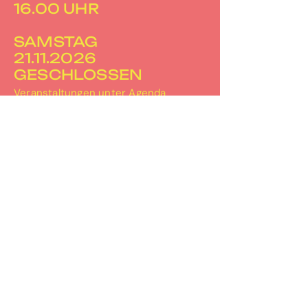
16.00 UHR
SAMSTAG
21.11.2026
GESCHLOSSEN
Veranstaltungen unter
Agenda
PERRON-3
Bahnhofplatz 2
3067 Boll
031 506 30 67
info@perron-3.ch
www.perron-3.ch
instagram.com/perron_3