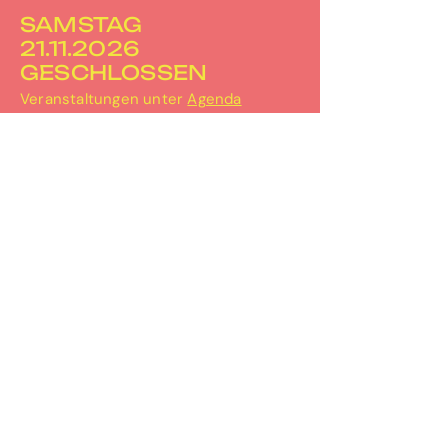
SAMSTAG
21.11.2026
GESCHLOSSEN
Veranstaltungen unter
Agenda
PERRON-3
Bahnhofplatz 2
3067 Boll
031 506 30 67
info@perron-3.ch
www.perron-3.ch
instagram.com/perron_3