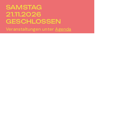
SAMSTAG
21.11.2026
GESCHLOSSEN
Veranstaltungen unter
Agenda
PERRON-3
Bahnhofplatz 2
3067 Boll
031 506 30 67
info@perron-3.ch
www.perron-3.ch
instagram.com/perron_3