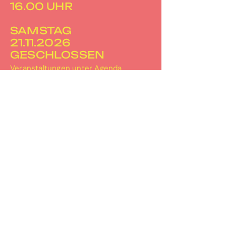
16.00 UHR
SAMSTAG
21.11.2026
GESCHLOSSEN
Veranstaltungen unter
Agenda
PERRON-3
Bahnhofplatz 2
3067 Boll
031 506 30 67
info@perron-3.ch
www.perron-3.ch
instagram.com/perron_3