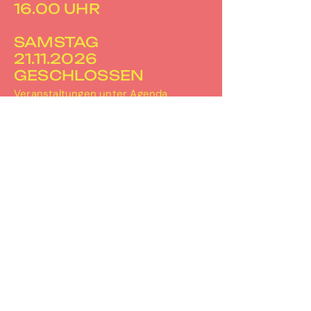
16.00 UHR
SAMSTAG
21.11.2026
GESCHLOSSEN
Veranstaltungen unter
Agenda
PERRON-3
Bahnhofplatz 2
3067 Boll
031 506 30 67
info@perron-3.ch
www.perron-3.ch
instagram.com/perron_3