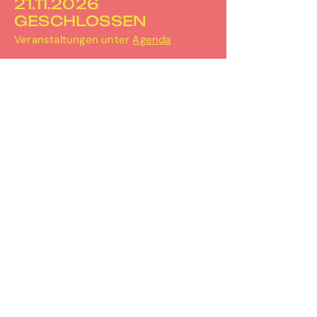
21.11.2026
GESCHLOSSEN
Veranstaltungen unter
Agenda
PERRON-3
Bahnhofplatz 2
3067 Boll
031 506 30 67
info@perron-3.ch
www.perron-3.ch
instagram.com/perron_3