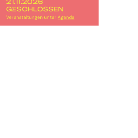
21.11.2026
GESCHLOSSEN
Veranstaltungen unter
Agenda
PERRON-3
Bahnhofplatz 2
3067 Boll
031 506 30 67
info@perron-3.ch
www.perron-3.ch
instagram.com/perron_3