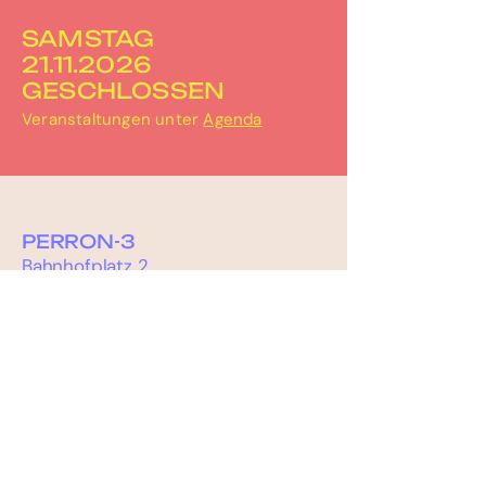
SAMSTAG
21.11.2026
GESCHLOSSEN
Veranstaltungen unter
Agenda
PERRON-3
Bahnhofplatz 2
3067 Boll
031 506 30 67
info@perron-3.ch
www.perron-3.ch
instagram.com/perron_3