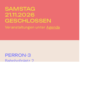
SAMSTAG
21.11.2026
GESCHLOSSEN
Veranstaltungen unter
Agenda
PERRON-3
Bahnhofplatz 2
3067 Boll
031 506 30 67
info@perron-3.ch
www.perron-3.ch
instagram.com/perron_3