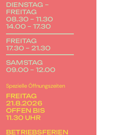
DIENSTAG –
FREITAG
08.30 – 11.30
14.00 – 17.30
FREITAG
17.30 – 21.30
SAMSTAG
09.00 – 12.00
Spezielle Öffnungszeiten
FREITAG
21.8.2026
OFFEN BIS
11.30 UHR
BETRIEBSFERIEN