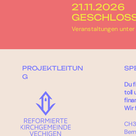
21.11.2026
GESCHLOS
Veranstaltungen unte
PROJEKTLEITUN
SP
G
Du f
toll
fina
Wir 
CH3
Bern