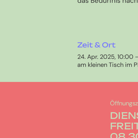
das Bedürfnis nac
Zeit & Ort
24. Apr. 2025, 10:00 –
am kleinen Tisch im
Öffnungsz
DIEN
FREI
08.30