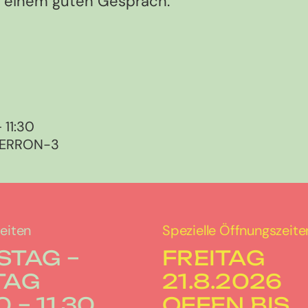
h einem guten Gespräch.
 11:30
 PERRON-3
eiten
Spezielle Öffnungszeite
STAG –
FREITAG
TAG
21.8.2026
 – 11.30
OFFEN BIS