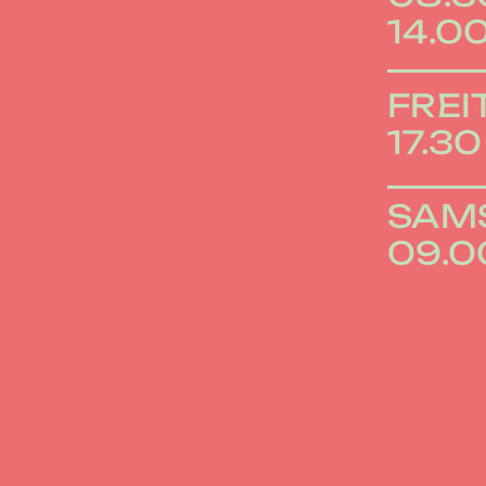
14.00
FREI
17.30
SAM
09.0